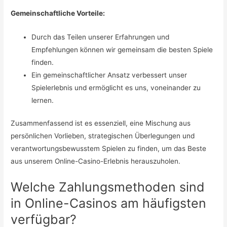
Gemeinschaftliche Vorteile:
Durch das Teilen unserer Erfahrungen und
Empfehlungen können wir gemeinsam die besten Spiele
finden.
Ein gemeinschaftlicher Ansatz verbessert unser
Spielerlebnis und ermöglicht es uns, voneinander zu
lernen.
Zusammenfassend ist es essenziell, eine Mischung aus
persönlichen Vorlieben, strategischen Überlegungen und
verantwortungsbewusstem Spielen zu finden, um das Beste
aus unserem Online-Casino-Erlebnis herauszuholen.
Welche Zahlungsmethoden sind
in Online-Casinos am häufigsten
verfügbar?