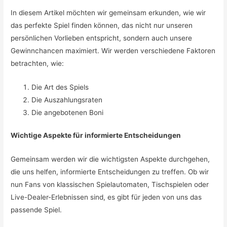
In diesem Artikel möchten wir gemeinsam erkunden, wie wir
das perfekte Spiel finden können, das nicht nur unseren
persönlichen Vorlieben entspricht, sondern auch unsere
Gewinnchancen maximiert. Wir werden verschiedene Faktoren
betrachten, wie:
Die Art des Spiels
Die Auszahlungsraten
Die angebotenen Boni
Wichtige Aspekte für informierte Entscheidungen
Gemeinsam werden wir die wichtigsten Aspekte durchgehen,
die uns helfen, informierte Entscheidungen zu treffen. Ob wir
nun Fans von klassischen Spielautomaten, Tischspielen oder
Live-Dealer-Erlebnissen sind, es gibt für jeden von uns das
passende Spiel.