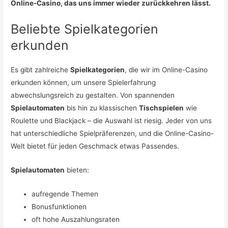
Online-Casino, das uns immer wieder zurückkehren lässt.
Beliebte Spielkategorien
erkunden
Es gibt zahlreiche
Spielkategorien
, die wir im Online-Casino
erkunden können, um unsere Spielerfahrung
abwechslungsreich zu gestalten. Von spannenden
Spielautomaten
bis hin zu klassischen
Tischspielen
wie
Roulette und Blackjack – die Auswahl ist riesig. Jeder von uns
hat unterschiedliche Spielpräferenzen, und die Online-Casino-
Welt bietet für jeden Geschmack etwas Passendes.
Spielautomaten
bieten:
aufregende Themen
Bonusfunktionen
oft hohe Auszahlungsraten