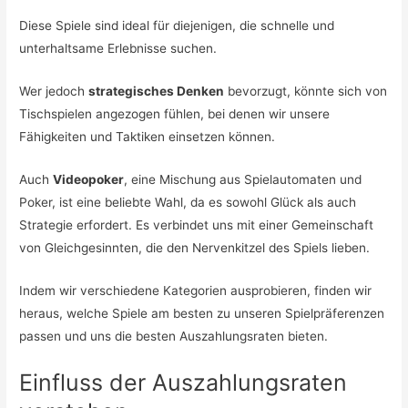
Diese Spiele sind ideal für diejenigen, die schnelle und
unterhaltsame Erlebnisse suchen.
Wer jedoch
strategisches Denken
bevorzugt, könnte sich von
Tischspielen angezogen fühlen, bei denen wir unsere
Fähigkeiten und Taktiken einsetzen können.
Auch
Videopoker
, eine Mischung aus Spielautomaten und
Poker, ist eine beliebte Wahl, da es sowohl Glück als auch
Strategie erfordert. Es verbindet uns mit einer Gemeinschaft
von Gleichgesinnten, die den Nervenkitzel des Spiels lieben.
Indem wir verschiedene Kategorien ausprobieren, finden wir
heraus, welche Spiele am besten zu unseren Spielpräferenzen
passen und uns die besten Auszahlungsraten bieten.
Einfluss der Auszahlungsraten