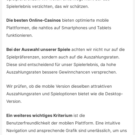
Spielerlebnis verzichten, das wir schätzen.
Die besten Online-Casinos
bieten optimierte mobile
Plattformen, die nahtlos auf Smartphones und Tablets
funktionieren.
Bei der Auswahl unserer Spiele
achten wir nicht nur auf die
Spielpräferenzen, sondern auch auf die Auszahlungsraten.
Diese sind entscheidend für unser Spielerlebnis, da hohe
Auszahlungsraten bessere Gewinnchancen versprechen.
Wir prüfen, ob die mobile Version dieselben attraktiven
Auszahlungsraten und Spieloptionen bietet wie die Desktop-
Version.
Ein weiteres wichtiges Kriterium
ist die
Benutzerfreundlichkeit der mobilen Plattform. Eine intuitive
Navigation und ansprechende Grafik sind unerlässlich, um uns