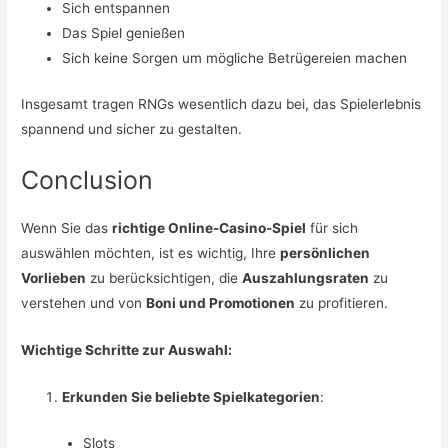
Sich entspannen
Das Spiel genießen
Sich keine Sorgen um mögliche Betrügereien machen
Insgesamt tragen RNGs wesentlich dazu bei, das Spielerlebnis
spannend und sicher zu gestalten.
Conclusion
Wenn Sie das
richtige Online-Casino-Spiel
für sich
auswählen möchten, ist es wichtig, Ihre
persönlichen
Vorlieben
zu berücksichtigen, die
Auszahlungsraten
zu
verstehen und von
Boni und Promotionen
zu profitieren.
Wichtige Schritte zur Auswahl:
Erkunden Sie beliebte Spielkategorien
:
Slots