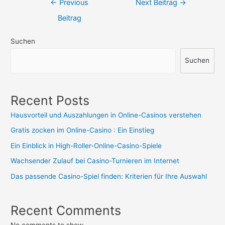
Beitrags-
←
Previous
Next Beitrag
→
Navigation
Beitrag
Suchen
Suchen
Recent Posts
Hausvorteil und Auszahlungen in Online-Casinos verstehen
Gratis zocken im Online-Casino : Ein Einstieg
Ein Einblick in High-Roller-Online-Casino-Spiele
Wachsender Zulauf bei Casino-Turnieren im Internet
Das passende Casino-Spiel finden: Kriterien für Ihre Auswahl
Recent Comments
No comments to show.