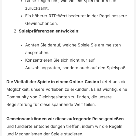
Diese zeigen uns, wie viel ein Spiel theoretisch
zurückzahlt.
Ein höherer RTP-Wert bedeutet in der Regel bessere
Gewinnchancen.
Spielpräferenzen entwickeln:
Achten Sie darauf, welche Spiele Sie am meisten
ansprechen.
Konzentrieren Sie sich nicht nur auf
Auszahlungsraten, sondern auch auf den Spielspaß.
Die Vielfalt der Spiele in einem Online-Casino
bietet uns die
Möglichkeit, unsere Vorlieben zu erkunden. Es ist wichtig, eine
Community von Gleichgesinnten zu finden, die unsere
Begeisterung für diese spannende Welt teilen.
Gemeinsam können wir diese aufregende Reise genießen
und fundierte Entscheidungen treffen, indem wir die Regeln
und Mechanismen der Spiele studieren.