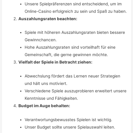
Unsere Spielpräferenzen sind entscheidend, um im
Online-Casino erfolgreich zu sein und Spaß zu haben.
Auszahlungsraten beachten:
Spiele mit höheren Auszahlungsraten bieten bessere
Gewinnchancen.
Hohe Auszahlungsraten sind vorteilhaft für eine
Gemeinschaft, die gerne gewinnen möchte.
Vielfalt der Spiele in Betracht ziehen:
Abwechslung fördert das Lernen neuer Strategien
und hält uns motiviert.
Verschiedene Spiele auszuprobieren erweitert unsere
Kenntnisse und Fähigkeiten.
Budget im Auge behalten:
Verantwortungsbewusstes Spielen ist wichtig.
Unser Budget sollte unsere Spielauswahl leiten.