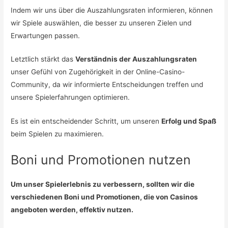
Indem wir uns über die Auszahlungsraten informieren, können
wir Spiele auswählen, die besser zu unseren Zielen und
Erwartungen passen.
Letztlich stärkt das
Verständnis der Auszahlungsraten
unser Gefühl von Zugehörigkeit in der Online-Casino-
Community, da wir informierte Entscheidungen treffen und
unsere Spielerfahrungen optimieren.
Es ist ein entscheidender Schritt, um unseren
Erfolg und Spaß
beim Spielen zu maximieren.
Boni und Promotionen nutzen
Um unser Spielerlebnis zu verbessern, sollten wir die
verschiedenen Boni und Promotionen, die von Casinos
angeboten werden, effektiv nutzen.