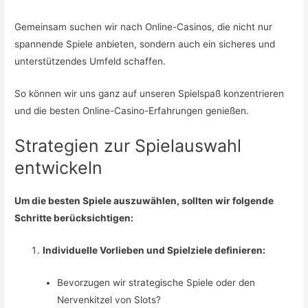
Gemeinsam suchen wir nach Online-Casinos, die nicht nur
spannende Spiele anbieten, sondern auch ein sicheres und
unterstützendes Umfeld schaffen.
So können wir uns ganz auf unseren Spielspaß konzentrieren
und die besten Online-Casino-Erfahrungen genießen.
Strategien zur Spielauswahl
entwickeln
Um die besten Spiele auszuwählen, sollten wir folgende
Schritte berücksichtigen:
Individuelle Vorlieben und Spielziele definieren:
Bevorzugen wir strategische Spiele oder den
Nervenkitzel von Slots?