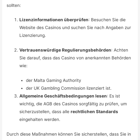
sollten:
Lizenzinformationen überprüfen
: Besuchen Sie die
Website des Casinos und suchen Sie nach Angaben zur
Lizenzierung.
Vertrauenswürdige Regulierungsbehörden
: Achten
Sie darauf, dass das Casino von anerkannten Behörden
wie:
der Malta Gaming Authority
der UK Gambling Commission lizenziert ist.
Allgemeine Geschäftsbedingungen lesen
: Es ist
wichtig, die AGB des Casinos sorgfältig zu prüfen, um
sicherzustellen, dass alle
rechtlichen Standards
eingehalten werden.
Durch diese Maßnahmen können Sie sicherstellen, dass Sie in