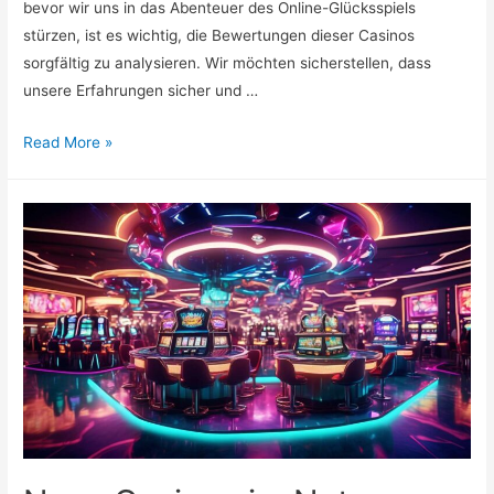
bevor wir uns in das Abenteuer des Online-Glücksspiels
stürzen, ist es wichtig, die Bewertungen dieser Casinos
sorgfältig zu analysieren. Wir möchten sicherstellen, dass
unsere Erfahrungen sicher und …
Casino-
Read More »
Bewertungen
lesen
:
Worauf
es
ankommt