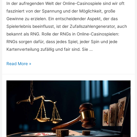
In der aufregenden Welt der Online-Casinospiele sind wir oft
fasziniert von der Spannung und der Möglichkeit, große
Gewinne zu erzielen. Ein entscheidender Aspekt, der das
Spielerlebnis beeinflusst, ist der Zufallszahlengenerator, auch
bekannt als RNG. Rolle der RNGs in Online-Casinospielen:
RNGs sorgen dafür, dass jedes Spiel, jeder Spin und jede
Kartenverteilung zufällig und fair sind. Sie …
RNGs
Read More »
im
Online-
Casino
:
Fairness
durch
Zufall