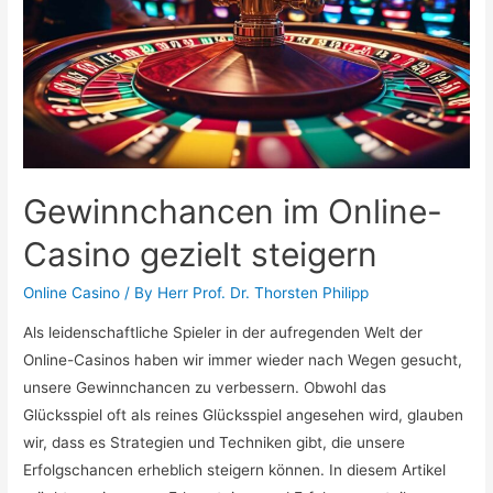
und
Pluspunkte
Gewinnchancen im Online-
Casino gezielt steigern
Online Casino
/ By
Herr Prof. Dr. Thorsten Philipp
Als leidenschaftliche Spieler in der aufregenden Welt der
Online-Casinos haben wir immer wieder nach Wegen gesucht,
unsere Gewinnchancen zu verbessern. Obwohl das
Glücksspiel oft als reines Glücksspiel angesehen wird, glauben
wir, dass es Strategien und Techniken gibt, die unsere
Erfolgschancen erheblich steigern können. In diesem Artikel