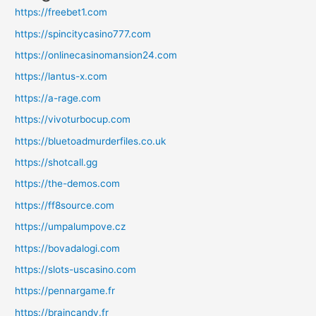
https://freebet1.com
https://spincitycasino777.com
https://onlinecasinomansion24.com
https://lantus-x.com
https://a-rage.com
https://vivoturbocup.com
https://bluetoadmurderfiles.co.uk
https://shotcall.gg
https://the-demos.com
https://ff8source.com
https://umpalumpove.cz
https://bovadalogi.com
https://slots-uscasino.com
https://pennargame.fr
https://braincandy.fr