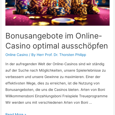
Bonusangebote im Online-
Casino optimal ausschöpfen
Online Casino
/ By
Herr Prof. Dr. Thorsten Philipp
In der aufregenden Welt der Online-Casinos sind wir ständig
auf der Suche nach Möglichkeiten, unsere Spielerlebnisse zu
verbessern und unsere Gewinne zu maximieren. Einer der
effektivsten Wege, dies zu erreichen, ist die Nutzung von
Bonusangeboten, die uns die Casinos bieten. Arten von Boni
Willkommensboni Einzahlungsboni Freispiele Treueprogramme
Wir werden uns mit verschiedenen Arten von Boni …
Bonusangebote
Read More »