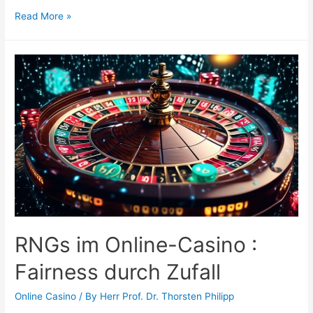
Online-
Read More »
Casino-
Zahlungsmethoden
im
Vergleich
RNGs im Online-Casino :
Fairness durch Zufall
Online Casino
/ By
Herr Prof. Dr. Thorsten Philipp