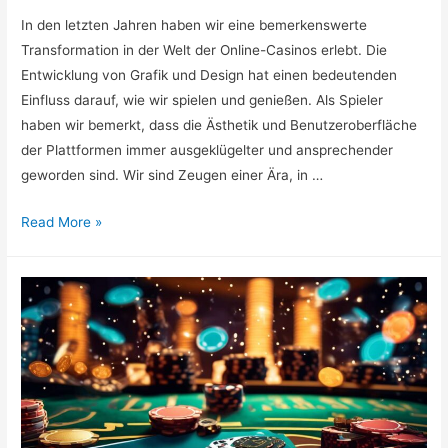
In den letzten Jahren haben wir eine bemerkenswerte
Transformation in der Welt der Online-Casinos erlebt. Die
Entwicklung von Grafik und Design hat einen bedeutenden
Einfluss darauf, wie wir spielen und genießen. Als Spieler
haben wir bemerkt, dass die Ästhetik und Benutzeroberfläche
der Plattformen immer ausgeklügelter und ansprechender
geworden sind. Wir sind Zeugen einer Ära, in …
Grafik
Read More »
und
Design
bei
Online-
Casinos:
Vom
Pixel
zum
Erlebnis