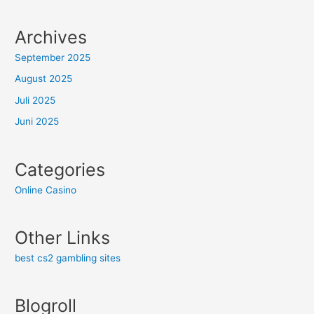
Archives
September 2025
August 2025
Juli 2025
Juni 2025
Categories
Online Casino
Other Links
best cs2 gambling sites
Blogroll