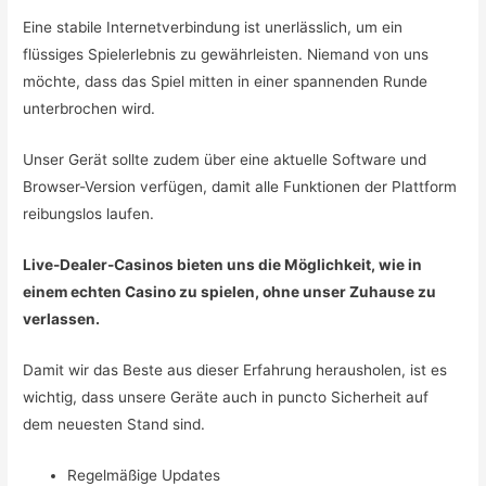
Eine stabile Internetverbindung ist unerlässlich, um ein
flüssiges Spielerlebnis zu gewährleisten. Niemand von uns
möchte, dass das Spiel mitten in einer spannenden Runde
unterbrochen wird.
Unser Gerät sollte zudem über eine aktuelle Software und
Browser-Version verfügen, damit alle Funktionen der Plattform
reibungslos laufen.
Live-Dealer-Casinos bieten uns die Möglichkeit, wie in
einem echten Casino zu spielen, ohne unser Zuhause zu
verlassen.
Damit wir das Beste aus dieser Erfahrung herausholen, ist es
wichtig, dass unsere Geräte auch in puncto Sicherheit auf
dem neuesten Stand sind.
Regelmäßige Updates