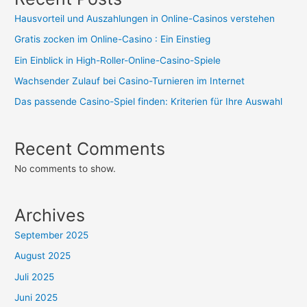
Hausvorteil und Auszahlungen in Online-Casinos verstehen
Gratis zocken im Online-Casino : Ein Einstieg
Ein Einblick in High-Roller-Online-Casino-Spiele
Wachsender Zulauf bei Casino-Turnieren im Internet
Das passende Casino-Spiel finden: Kriterien für Ihre Auswahl
Recent Comments
No comments to show.
Archives
September 2025
August 2025
Juli 2025
Juni 2025