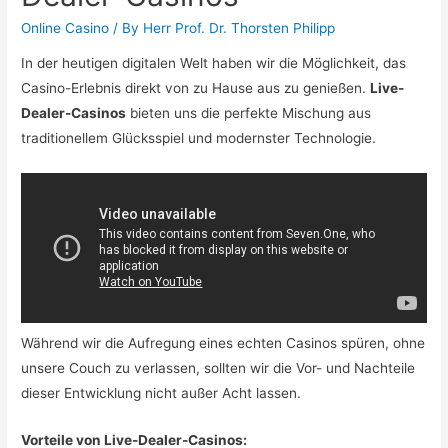
Online Casino
/ By
Herr Prof. Dr. Thorsten Philipp
In der heutigen digitalen Welt haben wir die Möglichkeit, das
Casino-Erlebnis direkt von zu Hause aus zu genießen.
Live-
Dealer-Casinos
bieten uns die perfekte Mischung aus
traditionellem Glücksspiel und modernster Technologie.
Während wir die Aufregung eines echten Casinos spüren, ohne
unsere Couch zu verlassen, sollten wir die Vor- und Nachteile
dieser Entwicklung nicht außer Acht lassen.
Vorteile von Live-Dealer-Casinos: