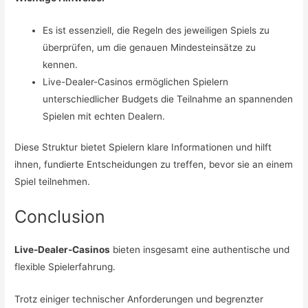
Es ist essenziell, die Regeln des jeweiligen Spiels zu
überprüfen, um die genauen Mindesteinsätze zu
kennen.
Live-Dealer-Casinos ermöglichen Spielern
unterschiedlicher Budgets die Teilnahme an spannenden
Spielen mit echten Dealern.
Diese Struktur bietet Spielern klare Informationen und hilft
ihnen, fundierte Entscheidungen zu treffen, bevor sie an einem
Spiel teilnehmen.
Conclusion
Live-Dealer-Casinos
bieten insgesamt eine authentische und
flexible Spielerfahrung.
Trotz einiger technischer Anforderungen und begrenzter