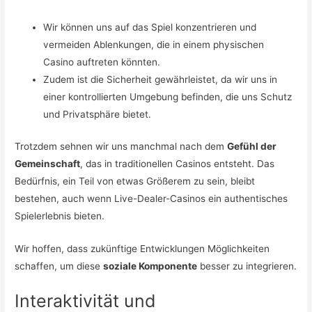
Wir können uns auf das Spiel konzentrieren und
vermeiden Ablenkungen, die in einem physischen
Casino auftreten könnten.
Zudem ist die Sicherheit gewährleistet, da wir uns in
einer kontrollierten Umgebung befinden, die uns Schutz
und Privatsphäre bietet.
Trotzdem sehnen wir uns manchmal nach dem
Gefühl der
Gemeinschaft
, das in traditionellen Casinos entsteht. Das
Bedürfnis, ein Teil von etwas Größerem zu sein, bleibt
bestehen, auch wenn Live-Dealer-Casinos ein authentisches
Spielerlebnis bieten.
Wir hoffen, dass zukünftige Entwicklungen Möglichkeiten
schaffen, um diese
soziale Komponente
besser zu integrieren.
Interaktivität und