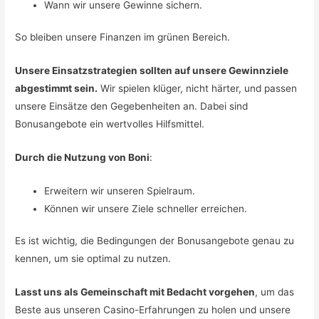
Wann wir unsere Gewinne sichern.
So bleiben unsere Finanzen im grünen Bereich.
Unsere Einsatzstrategien sollten auf unsere Gewinnziele
abgestimmt sein.
Wir spielen klüger, nicht härter, und passen
unsere Einsätze den Gegebenheiten an. Dabei sind
Bonusangebote ein wertvolles Hilfsmittel.
Durch die Nutzung von Boni
:
Erweitern wir unseren Spielraum.
Können wir unsere Ziele schneller erreichen.
Es ist wichtig, die Bedingungen der Bonusangebote genau zu
kennen, um sie optimal zu nutzen.
Lasst uns als Gemeinschaft mit Bedacht vorgehen
, um das
Beste aus unseren Casino-Erfahrungen zu holen und unsere