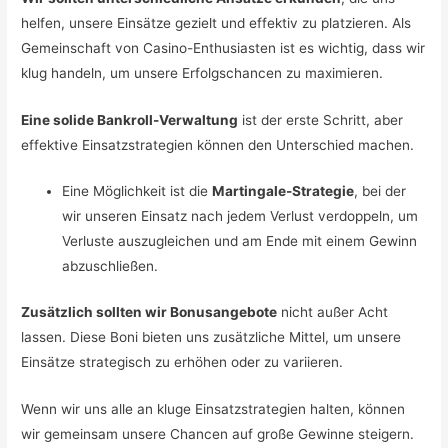
helfen, unsere Einsätze gezielt und effektiv zu platzieren. Als
Gemeinschaft von Casino-Enthusiasten ist es wichtig, dass wir
klug handeln, um unsere Erfolgschancen zu maximieren.
Eine solide Bankroll-Verwaltung
ist der erste Schritt, aber
effektive Einsatzstrategien können den Unterschied machen.
Eine Möglichkeit ist die
Martingale-Strategie
, bei der
wir unseren Einsatz nach jedem Verlust verdoppeln, um
Verluste auszugleichen und am Ende mit einem Gewinn
abzuschließen.
Zusätzlich sollten wir Bonusangebote
nicht außer Acht
lassen. Diese Boni bieten uns zusätzliche Mittel, um unsere
Einsätze strategisch zu erhöhen oder zu variieren.
Wenn wir uns alle an kluge Einsatzstrategien halten, können
wir gemeinsam unsere Chancen auf große Gewinne steigern.