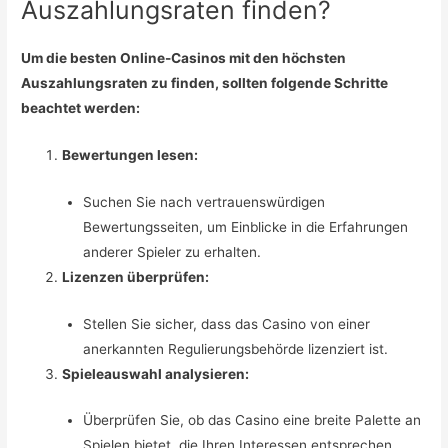
Auszahlungsraten finden?
Um die besten Online-Casinos mit den höchsten
Auszahlungsraten zu finden, sollten folgende Schritte
beachtet werden:
Bewertungen lesen:
Suchen Sie nach vertrauenswürdigen
Bewertungsseiten, um Einblicke in die Erfahrungen
anderer Spieler zu erhalten.
Lizenzen überprüfen:
Stellen Sie sicher, dass das Casino von einer
anerkannten Regulierungsbehörde lizenziert ist.
Spieleauswahl analysieren:
Überprüfen Sie, ob das Casino eine breite Palette an
Spielen bietet, die Ihren Interessen entsprechen.