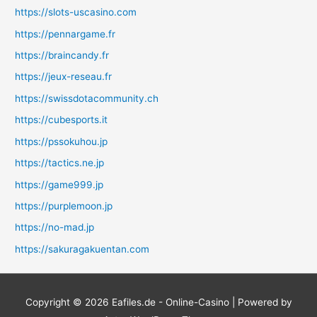
https://slots-uscasino.com
https://pennargame.fr
https://braincandy.fr
https://jeux-reseau.fr
https://swissdotacommunity.ch
https://cubesports.it
https://pssokuhou.jp
https://tactics.ne.jp
https://game999.jp
https://purplemoon.jp
https://no-mad.jp
https://sakuragakuentan.com
Copyright © 2026
Eafiles.de - Online-Casino
| Powered by