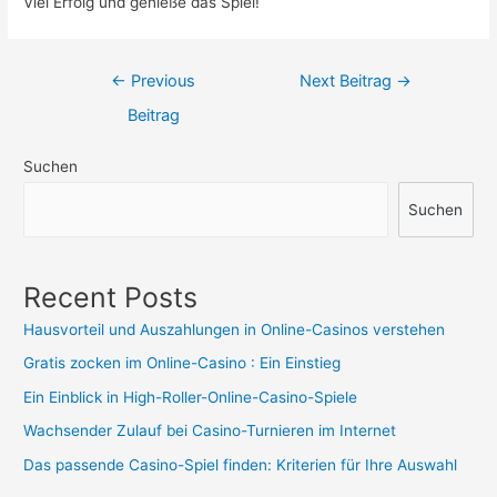
Viel Erfolg und genieße das Spiel!
Beitrags-
←
Previous
Next Beitrag
→
Navigation
Beitrag
Suchen
Suchen
Recent Posts
Hausvorteil und Auszahlungen in Online-Casinos verstehen
Gratis zocken im Online-Casino : Ein Einstieg
Ein Einblick in High-Roller-Online-Casino-Spiele
Wachsender Zulauf bei Casino-Turnieren im Internet
Das passende Casino-Spiel finden: Kriterien für Ihre Auswahl