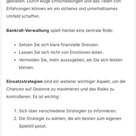
gestalten. Durch kluge Entscheidungen und das Teilen von
Erfahrungen können wir ein sicheres und unterhaltsames
Umfeld schaffen.
Bankroll-Verwaltung
spielt hierbei eine zentrale Rolle:
Setzen Sie sich klare finanzielle Grenzen.
Lassen Sie sich nicht von Emotionen leiten.
Vermeiden Sie, mehr auszugeben, als Sie sich leisten
können.
Einsatzstrategien
sind ein weiterer wichtiger Aspekt, um die
Chancen auf Gewinne zu maximieren und das Risiko zu
kontrollieren. Es ist wichtig:
Sich über verschiedene Strategien zu informieren.
Die Strategie zu wählen, die am besten zum eigenen
Spielstil passt.