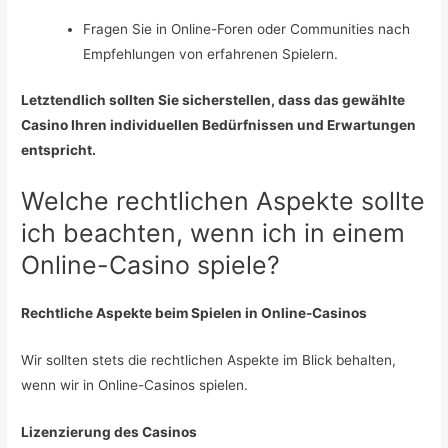
Fragen Sie in Online-Foren oder Communities nach
Empfehlungen von erfahrenen Spielern.
Letztendlich sollten Sie sicherstellen, dass das gewählte
Casino Ihren individuellen Bedürfnissen und Erwartungen
entspricht.
Welche rechtlichen Aspekte sollte
ich beachten, wenn ich in einem
Online-Casino spiele?
Rechtliche Aspekte beim Spielen in Online-Casinos
Wir sollten stets die rechtlichen Aspekte im Blick behalten,
wenn wir in Online-Casinos spielen.
Lizenzierung des Casinos