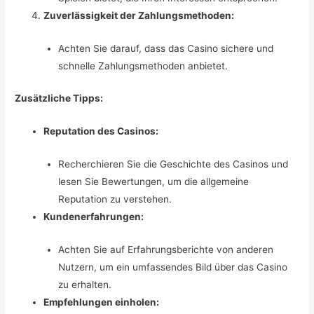
Zuverlässigkeit der Zahlungsmethoden:
Achten Sie darauf, dass das Casino sichere und
schnelle Zahlungsmethoden anbietet.
Zusätzliche Tipps:
Reputation des Casinos:
Recherchieren Sie die Geschichte des Casinos und
lesen Sie Bewertungen, um die allgemeine
Reputation zu verstehen.
Kundenerfahrungen:
Achten Sie auf Erfahrungsberichte von anderen
Nutzern, um ein umfassendes Bild über das Casino
zu erhalten.
Empfehlungen einholen: