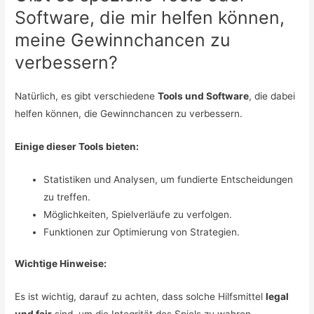
Software, die mir helfen können,
meine Gewinnchancen zu
verbessern?
Natürlich, es gibt verschiedene
Tools und Software
, die dabei
helfen können, die Gewinnchancen zu verbessern.
Einige dieser Tools bieten:
Statistiken und Analysen, um fundierte Entscheidungen
zu treffen.
Möglichkeiten, Spielverläufe zu verfolgen.
Funktionen zur Optimierung von Strategien.
Wichtige Hinweise:
Es ist wichtig, darauf zu achten, dass solche Hilfsmittel
legal